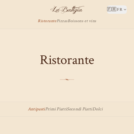
🇫🇷
FR
LA BATTIGIA
Ristorante
Pizzas
Boissons et vins
Ristorante
Antipasti
Primi Piatti
Secondi Piatti
Dolci