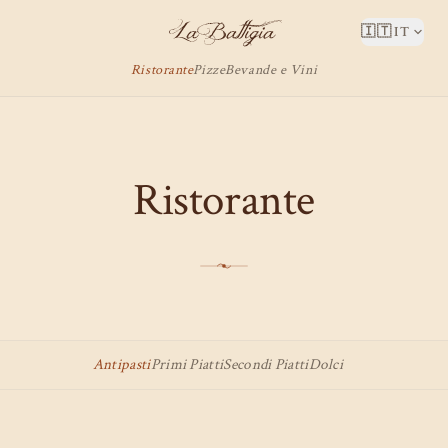
🇮🇹
IT
LA BATTIGIA
Ristorante
Pizze
Bevande e Vini
Ristorante
Antipasti
Primi Piatti
Secondi Piatti
Dolci